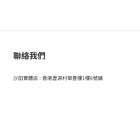
聯絡我們
沙田實體店 : 香港瀝源村華豊樓1樓6號鋪
http://www.3rdmove.com/
ginnywong@3rdmove.com
何協議均受中國香港法律管轄，須依照香港法律解釋。