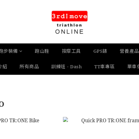
跑步裝備
跑山鞋
按摩工具
GPS錶
營養產品
介紹
所有商品
訓練班 - Dash
TT車專區
單車
O