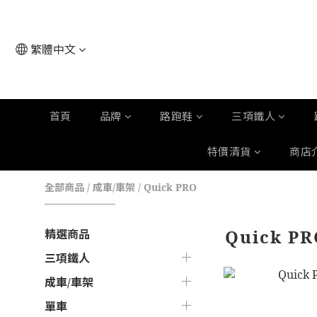
繁體中文
首頁
品牌
路跑鞋
三項鐵人
特價清貨
商店
全部商品
/
成車/車架
/
Quick PRO
Quick PR
精選商品
三項鐵人
成車/車架
單車