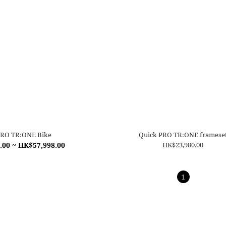
PRO TR:ONE Bike
Quick PRO TR:ONE framese
.00 ~ HK$57,998.00
HK$23,980.00
1