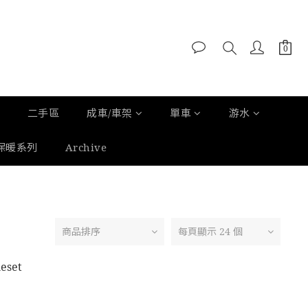
二手區
成車/車架
單車
游水
保暖系列
Archive
商品排序
每頁顯示 24 個