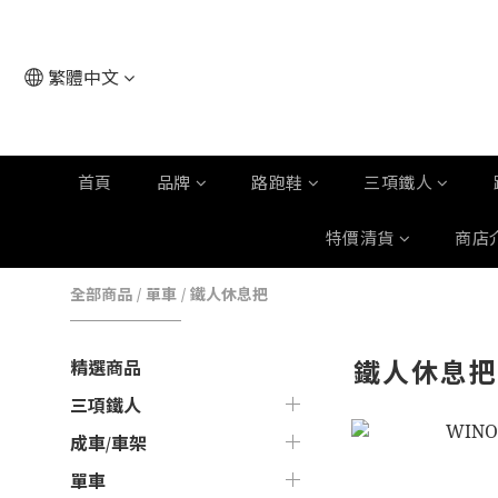
繁體中文
首頁
品牌
路跑鞋
三項鐵人
特價清貨
商店
全部商品
/
單車
/
鐵人休息把
鐵人休息
精選商品
三項鐵人
成車/車架
單車