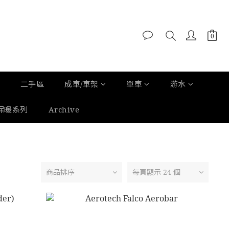
二手區
成車/車架
單車
游水
保暖系列
Archive
商品排序
每頁顯示 24 個