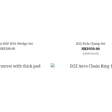
ign HSF BTA Wedge Set
D2Z Pole Clamp Set
HK$280.00
HK$950.00
HK$950.00