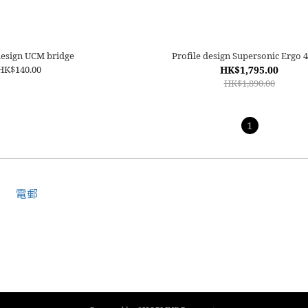
design UCM bridge
Profile design Supersonic Ergo 
HK$140.00
HK$1,795.00
HK$1,890.00
1
電郵