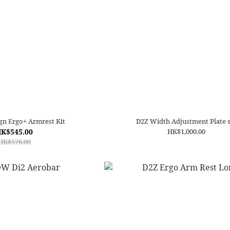
ign Ergo+ Armrest Kit
D2Z Width Adjustment Plate s
K$545.00
HK$1,000.00
HK$576.00