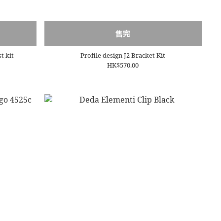
售完
t kit
Profile design J2 Bracket Kit
HK$570.00