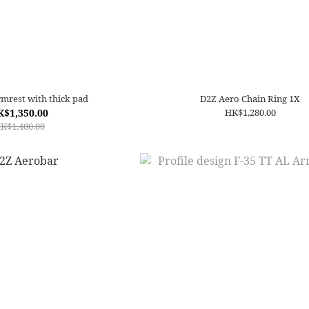
mrest with thick pad
D2Z Aero Chain Ring 1X
K$1,350.00
HK$1,280.00
K$1,400.00