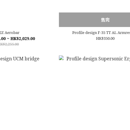
售完
2Z Aerobar
Profile design F-35 TT AL Armres
.00 ~ HK$2,029.00
HK$350.00
K$2,255.00