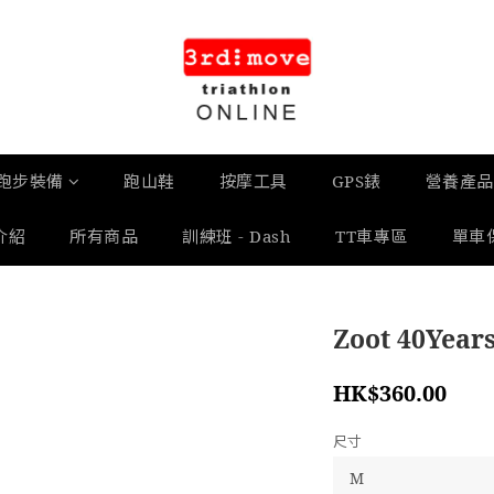
跑步裝備
跑山鞋
按摩工具
GPS錶
營養產品
介紹
所有商品
訓練班 - Dash
TT車專區
單車
Zoot 40Year
HK$360.00
尺寸