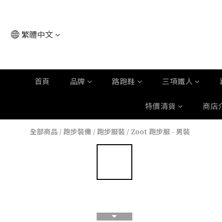
繁體中文
首頁
品牌
路跑鞋
三項鐵人
特價清貨
商店
全部商品
/
跑步裝備
/
跑步服裝
/
Zoot 跑步服 - 男裝