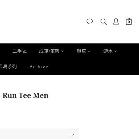
二手區
成車/車架
單車
游水
保暖系列
Archive
立即購買
s Run Tee Men