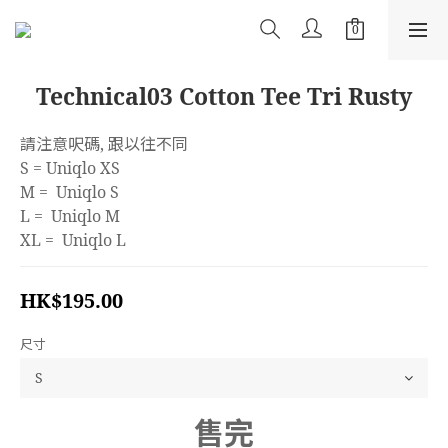
Technical03 Cotton Tee Tri Rusty
請注意呎碼, 跟以往不同
S = Uniqlo XS
M =  Uniqlo S
L =  Uniqlo M
XL =  Uniqlo L
HK$195.00
尺寸
售完