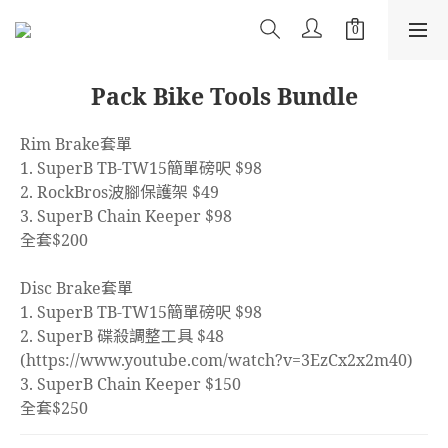
Pack Bike Tools Bundle
Rim Brake套單
1. SuperB TB-TW15簡單磅呎 $98
2. RockBros波腳保護架 $49
3. SuperB Chain Keeper $98
全套$200
Disc Brake套單
1. SuperB TB-TW15簡單磅呎 $98
2. SuperB 碟殺調整工具 $48 
(https://www.youtube.com/watch?v=3EzCx2x2m40)
3. SuperB Chain Keeper $150
全套$250